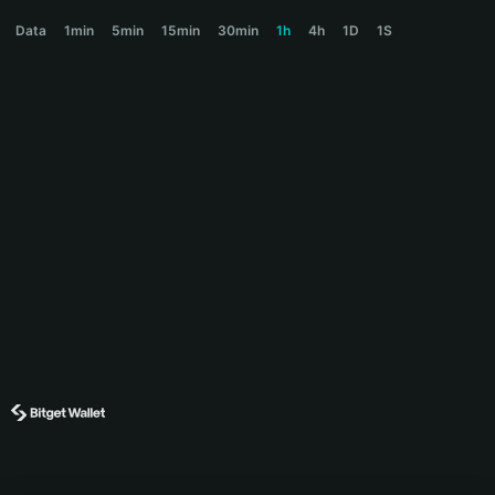
九紫离火运 Price Chart
Data
1min
5min
15min
30min
1h
4h
1D
1S