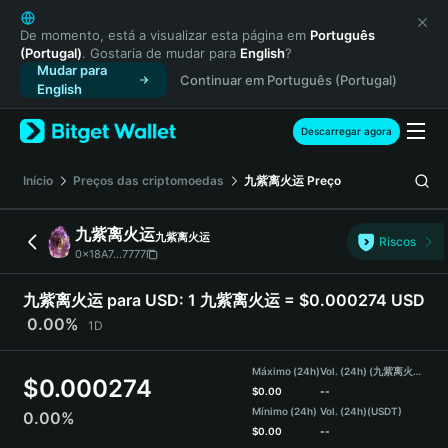
English
日本語
De momento, está a visualizar esta página em
Português
(Portugal)
. Gostaria de mudar para
English
?
Tiếng Việt
Mudar para
Continuar em Português (Portugal)
Русский
English
Español (Latinoamérica)
Türkçe
Descarregar agora
Italiano
Français
Início
Preços das criptomoedas
九紫离火运
Preço
Deutsch
简体中文
九紫离火运
九紫离火运
Riscos
繁體中文
0x18A7...7777
Português (Portugal)
Bahasa Indonesia
九紫离火运 para USD:
1 九紫离火运 = $0.000274 USD
ภาษาไทย
0.00%
1D
हिन्दी
বাংলা
Máximo (24h)
Vol. (24h) (九紫离火运)
$
0.000274
Español
$
0.00
--
Mínimo (24h)
Vol. (24h)
(USDT)
0.00%
Português (Brasil)
$
0.00
--
Español (Argentina)