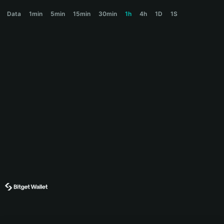
$PREDICTAI Price Chart
Data
1min
5min
15min
30min
1h
4h
1D
1S