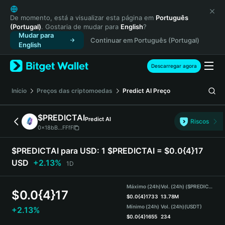
English
日本語
De momento, está a visualizar esta página em
Português
(Portugal)
. Gostaria de mudar para
English
?
Tiếng Việt
Mudar para
Continuar em Português (Portugal)
Русский
English
Español (Latinoamérica)
Türkçe
Descarregar agora
Italiano
Français
Início
Preços das criptomoedas
Predict AI
Preço
Deutsch
简体中文
$PREDICTAI
Predict AI
Riscos
繁體中文
0x18bB...FFfF
Português (Portugal)
Bahasa Indonesia
$PREDICTAI para USD:
1 $PREDICTAI = $0.0{4}17
ภาษาไทย
USD
+2.13%
1D
हिन्दी
বাংলা
Máximo (24h)
Vol. (24h) ($PREDICTAI)
$
0.0{4}17
Español
$
0.0{4}1733
13.78M
Mínimo (24h)
Vol. (24h)
(USDT)
+2.13%
Português (Brasil)
$
0.0{4}1655
234
Español (Argentina)