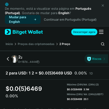
English
日本語
De momento, está a visualizar esta página em
Português
(Portugal)
. Gostaria de mudar para
English
?
Tiếng Việt
Mudar para
Continuar em Português (Portugal)
Русский
English
Español (Latinoamérica)
Türkçe
Descarregar agora
Italiano
Français
Início
Preços das criptomoedas
2
Preço
Deutsch
简体中文
2
2
Riscos
繁體中文
0x1B7d...4444
Português (Portugal)
Bahasa Indonesia
2 para USD:
1 2 = $0.0{5}6469 USD
0.00%
1D
ภาษาไทย
हिन्दी
Máximo (24h)
Vol. (24h) (2)
$
0.0{5}6469
বাংলা
$
0.0{5}6469
3.1M
Mínimo (24h)
Vol. (24h)
(USDT)
0.00%
Español
$
0.0{5}6469
20.1
Português (Brasil)
2 Price Chart
Español (Argentina)