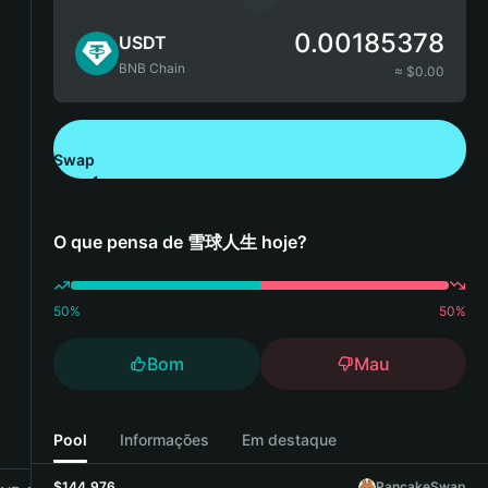
0.00185378
USDT
BNB Chain
≈ $
0.00
Swap
Descarregue a Bitget Wallet
O que pensa de 雪球人生 hoje?
50
%
50
%
Bom
Mau
Pool
Informações
Em destaque
$144,976
PancakeSwap