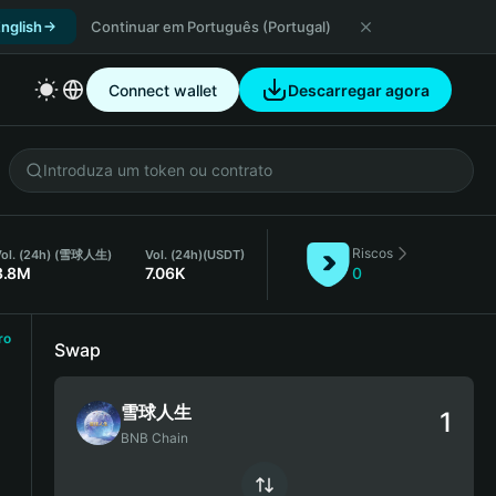
nglish
Continuar em Português (Portugal)
Connect wallet
Descarregar agora
Riscos
Vol. (24h) (雪球人生)
Vol. (24h)
(USDT)
3.8M
7.06K
0
ro
Swap
雪球人生
BNB Chain