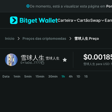
English
De momento, está a visualizar esta página em
Por
日本語
Tiếng Việt
Carteira
Cartão
Swap
Ear
Русский
Español (Latinoamérica)
Türkçe
Italiano
Início
Preços das criptomoedas
雪球人生
Preço
Français
Deutsch
$
0.0018
雪球人生
简体中文
雪球人生
繁體中文
0x1a0d...7777
雪球人生 para USD:
Português (Portugal)
雪球人生 Price Chart
Bahasa Indonesia
Data
1min
5min
15min
30min
1h
4h
1D
1S
ภาษาไทย
हिन्दी
বাংলা
Español
Português (Brasil)
Español (Argentina)