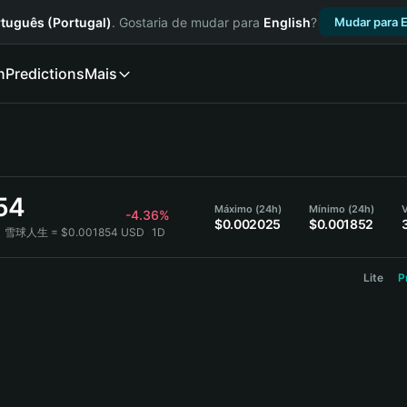
tuguês (Portugal)
. Gostaria de mudar para
English
?
Mudar para E
n
Predictions
Mais
54
Máximo (24h)
Mínimo (24h)
-4.36%
$0.002025
$0.001852
1 雪球人生 = $0.001854 USD
1D
Lite
P