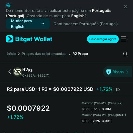
English
日本語
De momento, está a visualizar esta página em
Português
(Portugal)
. Gostaria de mudar para
English
?
Tiếng Việt
Mudar para
Continuar em Português (Portugal)
Русский
English
Español (Latinoamérica)
Türkçe
Descarregar agora
Italiano
Français
Início
Preços das criptomoedas
R2
Preço
Deutsch
简体中文
R2
R2
Riscos
繁體中文
0x223A...9222
Português (Portugal)
Bahasa Indonesia
R2 para USD:
1 R2 = $0.0007922 USD
+1.72%
1D
ภาษาไทย
हिन्दी
Máximo (24h)
Vol. (24h) (R2)
$
0.0007922
বাংলা
$
0.0008215
3.91M
Mínimo (24h)
Vol. (24h)
(USDT)
+1.72%
Español
$
0.0007625
3.09K
Português (Brasil)
R2 Price Chart
Español (Argentina)