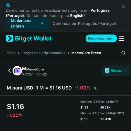
English
日本語
De momento, está a visualizar esta página em
Português
(Portugal)
. Gostaria de mudar para
English
?
Tiếng Việt
Mudar para
Continuar em Português (Portugal)
Русский
English
Español (Latinoamérica)
Türkçe
Descarregar agora
Italiano
Français
Início
Preços das criptomoedas
MemeCore
Preço
Deutsch
简体中文
M
MemeCore
Riscos
繁體中文
0x22b1...31Fa
Português (Portugal)
Bahasa Indonesia
M para USD:
1 M = $1.16 USD
-1.00%
1D
ภาษาไทย
हिन्दी
Máximo (24h)
Vol. (24h) (M)
$
1.16
বাংলা
$
1.23
26.23K
Mínimo (24h)
Vol. (24h)
(USDT)
-1.00%
Español
$
1.15
30.42K
Português (Brasil)
M Price Chart
Español (Argentina)