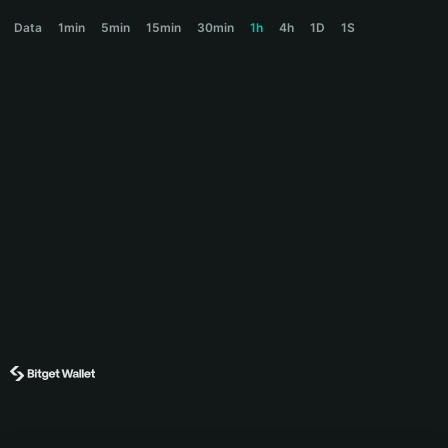
永恒之火 Price Chart
Data
1min
5min
15min
30min
1h
4h
1D
1S