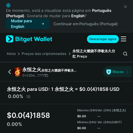
English
日本語
De momento, está a visualizar esta página em
Português
(Portugal)
. Gostaria de mudar para
English
?
Tiếng Việt
Mudar para
Continuar em Português (Portugal)
Русский
English
Español (Latinoamérica)
Türkçe
Descarregar agora
Italiano
永恒之火燃烧不停歇永久分
Français
Início
Preços das criptomoedas
红
Preço
Deutsch
简体中文
永恒之火
永恒之火燃烧不停歇永久分红
Riscos
繁體中文
0x23De...7777
Português (Portugal)
Bahasa Indonesia
永恒之火 para USD:
1 永恒之火 = $0.0{4}1858 USD
ภาษาไทย
0.00%
1D
हिन्दी
বাংলা
Máximo (24h)
Vol. (24h) (永恒之火)
$
0.0{4}1858
Español
$
0.00
--
Mínimo (24h)
Vol. (24h)
(USDT)
0.00%
Português (Brasil)
$
0.00
--
Español (Argentina)