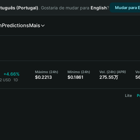
tuguês (Portugal)
. Gostaria de mudar para
English
?
Mudar para E
n
Predictions
Mais
Máximo (24h)
Mínimo (24h)
Vol. (24h) (APR)
Vo
+4.66%
$0.2213
$0.1861
275.55万
5
52 USD
1D
Lite
P