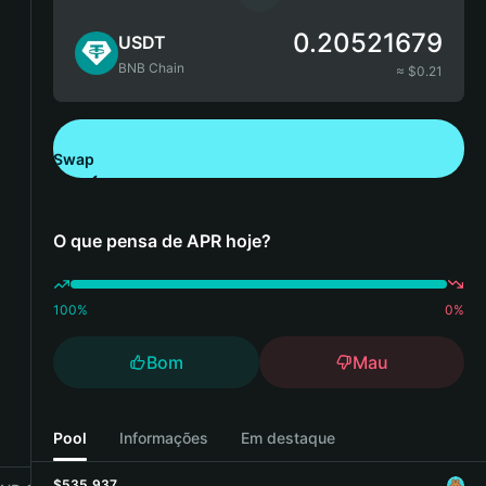
0.20521679
USDT
BNB Chain
≈ $
0.21
Swap
Descarregue a Bitget Wallet
O que pensa de APR hoje?
100
%
0
%
Bom
Mau
Pool
Informações
Em destaque
$535,937