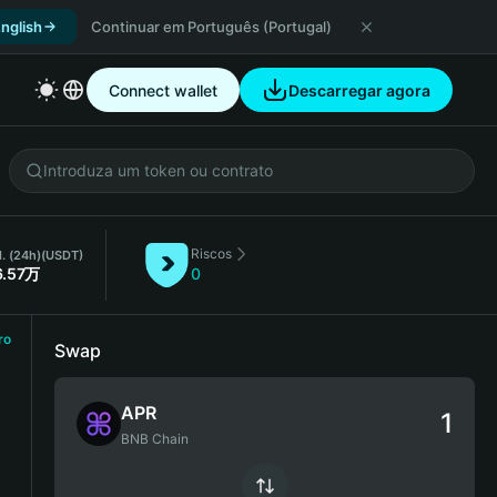
nglish
Continuar em Português (Portugal)
Connect wallet
Descarregar agora
Riscos
l. (24h)
(USDT)
6.57万
0
ro
Swap
APR
BNB Chain