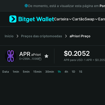
English
De momento, está a visualizar esta página em
Por
日本語
Tiếng Việt
Carteira
Cartão
Swap
Ear
Русский
Español (Latinoamérica)
Türkçe
Italiano
Início
Preços das criptomoedas
aPriori
Preço
Français
Deutsch
$
0.2052
APR
简体中文
aPriori
繁體中文
0x299A...1099
APR para USD:
1 APR = $0.20
Português (Portugal)
APR Price Chart
Bahasa Indonesia
Data
1min
5min
15min
30min
1h
4h
1D
1S
ภาษาไทย
हिन्दी
বাংলা
Español
Português (Brasil)
Español (Argentina)