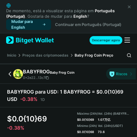
English
日本語
De momento, está a visualizar esta página em
Português
(Portugal)
. Gostaria de mudar para
English
?
Tiếng Việt
Mudar para
Continuar em Português (Portugal)
Русский
English
Español (Latinoamérica)
Türkçe
Descarregar agora
Italiano
Français
Início
Preços das criptomoedas
Baby Frog Coin
Preço
Deutsch
简体中文
BABYFROG
Baby Frog Coin
Riscos
繁體中文
0x2e22...13c7
Português (Portugal)
Bahasa Indonesia
BABYFROG para USD:
1 BABYFROG = $0.0{10}69
ภาษาไทย
USD
-0.38%
1D
हिन्दी
বাংলা
Máximo (24h)
Vol. (24h) (BABYFROG)
$
0.0{10}69
Español
$
0.0{10}69
1.07万亿
Mínimo (24h)
Vol. (24h)
(USDT)
-0.38%
Português (Brasil)
$
0.0{10}68
73.6
Español (Argentina)