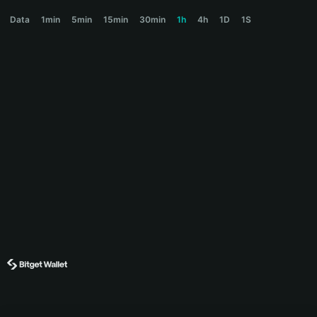
BABYFROG Price Chart
Data
1min
5min
15min
30min
1h
4h
1D
1S