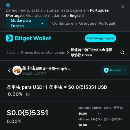
English
日本語
De momento, está a visualizar esta página em
Português
(Portugal)
. Gostaria de mudar para
English
?
Tiếng Việt
Mudar para
Continuar em Português (Portugal)
Русский
English
Español (Latinoamérica)
Türkçe
Descarregar agora
Italiano
蝴蝶首个持币分红lp金库模
Français
Início
Preços das criptomoedas
版协议
Preço
Deutsch
简体中文
圣甲虫
蝴蝶首个持币分红lp金库模版协议
Riscos
繁體中文
0x3DCe...7777
Português (Portugal)
Bahasa Indonesia
圣甲虫 para USD:
1 圣甲虫 = $0.0{5}5351 USD
ภาษาไทย
0.00%
1D
हिन्दी
বাংলা
Máximo (24h)
Vol. (24h) (圣甲虫)
$
0.0{5}5351
Español
$
0.00
--
Mínimo (24h)
Vol. (24h)
(USDT)
0.00%
Português (Brasil)
$
0.00
--
Español (Argentina)