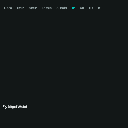
圣甲虫 Price Chart
Data
1min
5min
15min
30min
1h
4h
1D
1S