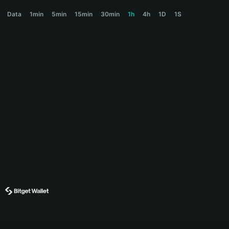
BULLA Price Chart
Data
1min
5min
15min
30min
1h
4h
1D
1S