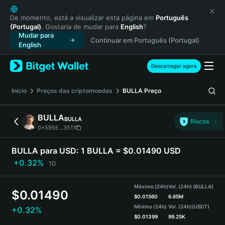
English
日本語
De momento, está a visualizar esta página em
Português
(Portugal)
. Gostaria de mudar para
English
?
Tiếng Việt
Mudar para
Continuar em Português (Portugal)
Русский
English
Español (Latinoamérica)
Türkçe
Descarregar agora
Italiano
Français
Início
Preços das criptomoedas
BULLA
Preço
Deutsch
简体中文
BULLA
BULLA
Riscos
繁體中文
0x595E...3511
Português (Portugal)
Bahasa Indonesia
BULLA para USD:
1 BULLA = $0.01490 USD
ภาษาไทย
+0.32%
1D
हिन्दी
বাংলা
Máximo (24h)
Vol. (24h) (BULLA)
$
0.01490
Español
$
0.01560
6.65M
Mínimo (24h)
Vol. (24h)
(USDT)
+0.32%
Português (Brasil)
$
0.01399
99.25K
Español (Argentina)