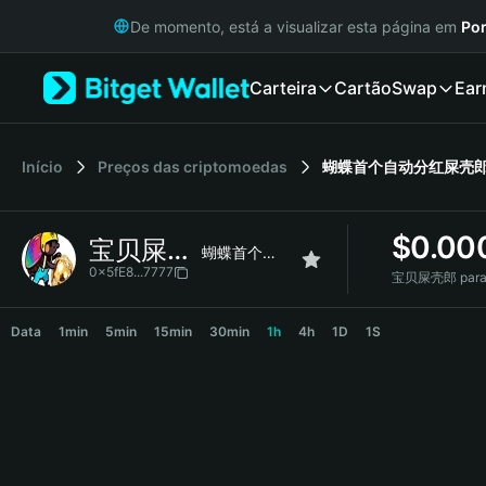
English
De momento, está a visualizar esta página em
Por
日本語
Tiếng Việt
Carteira
Cartão
Swap
Ear
Русский
Español (Latinoamérica)
Türkçe
Italiano
Início
Preços das criptomoedas
蝴蝶首个自动分红屎壳
Français
Deutsch
$
0.00
宝贝屎壳郎
简体中文
蝴蝶首个自动分红屎壳郎金库
繁體中文
0x5fE8...7777
宝贝屎壳郎 para
Português (Portugal)
宝贝屎壳郎 Price Chart
Bahasa Indonesia
Data
1min
5min
15min
30min
1h
4h
1D
1S
ภาษาไทย
हिन्दी
বাংলা
Español
Português (Brasil)
Español (Argentina)