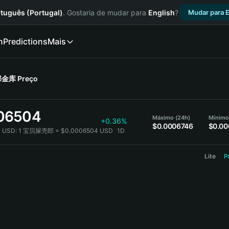
tuguês (Portugal)
. Gostaria de mudar para
English
?
Mudar para E
n
Predictions
Mais
郎金库
Preço
06504
Máximo (24h)
Mínimo
+0.36%
$0.0006746
$0.0
 USD:
1 宝贝屎壳郎 = $0.0006504 USD
1D
Lite
P