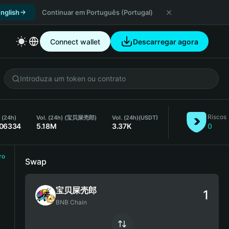
nglish
Continuar em Português (Portugal)
Connect wallet
Descarregar agora
Riscos
 (24h)
Vol. (24h) (宝贝屎壳郎)
Vol. (24h)
(USDT)
006334
5.18M
3.37K
0
ro
Swap
宝贝屎壳郎
BNB Chain