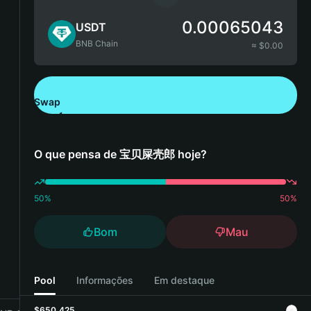
0.00065043
USDT
BNB Chain
≈ $
0.00
Swap
Descarregue a Bitget Wallet
O que pensa de 宝贝屎壳郎 hoje?
50
%
50
%
Bom
Mau
Pool
Informações
Em destaque
$650,425