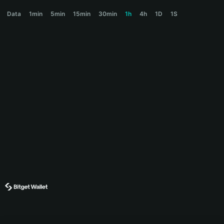
FREEDOM Price Chart
Data
1min
5min
15min
30min
1h
4h
1D
1S