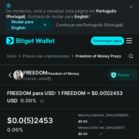
English
日本語
De momento, está a visualizar esta página em
Português
(Portugal)
. Gostaria de mudar para
English
?
Tiếng Việt
Mudar para
Continuar em Português (Portugal)
Русский
English
Español (Latinoamérica)
Türkçe
Descarregar agora
Italiano
Français
Início
Preços das criptomoedas
Freedom of Money
Preço
Deutsch
简体中文
FREEDOM
Freedom of Money
Riscos
繁體中文
0x6c43...4444
Português (Portugal)
Bahasa Indonesia
FREEDOM para USD:
1 FREEDOM = $0.0{5}2453
ภาษาไทย
USD
0.00%
1D
हिन्दी
বাংলা
Máximo (24h)
Vol. (24h) (FREEDOM)
$
0.0{5}2453
Español
$
0.00
--
Mínimo (24h)
Vol. (24h)
(USDT)
0.00%
Português (Brasil)
$
0.00
--
Español (Argentina)