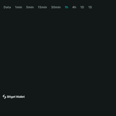
BLESS Price Chart
Data
1min
5min
15min
30min
1h
4h
1D
1S