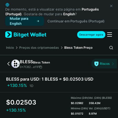
English
日本語
De momento, está a visualizar esta página em
Português
(Portugal)
. Gostaria de mudar para
English
?
Tiếng Việt
Mudar para
Continuar em Português (Portugal)
Русский
English
Español (Latinoamérica)
Türkçe
Descarregar agora
Italiano
Français
Início
Preços das criptomoedas
Bless Token
Preço
Deutsch
简体中文
BLESS
Bless Token
Riscos
繁體中文
0x7C82...e11F
Português (Portugal)
Bahasa Indonesia
BLESS para USD:
1 BLESS = $0.02503 USD
ภาษาไทย
+130.15%
1D
हिन्दी
বাংলা
Máximo (24h)
Vol. (24h) (BLESS)
$
0.02503
Español
$
0.02982
358.42M
Mínimo (24h)
Vol. (24h)
(USDT)
+130.15%
Português (Brasil)
$
0.01072
8.97M
Español (Argentina)