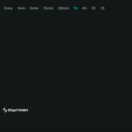
ALEPH Price Chart
Data
1min
5min
15min
30min
1h
4h
1D
1S