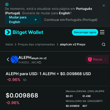
English
日本語
De momento, está a visualizar esta página em
Português
(Portugal)
. Gostaria de mudar para
English
?
Tiếng Việt
Mudar para
Continuar em Português (Portugal)
Русский
English
Español (Latinoamérica)
Türkçe
Descarregar agora
Italiano
Français
Início
Preços das criptomoedas
aleph.im v2
Preço
Deutsch
简体中文
ALEPH
aleph.im v2
Riscos
繁體中文
0x82D2...38C4
Português (Portugal)
Bahasa Indonesia
ALEPH para USD:
1 ALEPH = $0.009868 USD
ภาษาไทย
-0.96%
1D
हिन्दी
বাংলা
Máximo (24h)
Vol. (24h) (ALEPH)
$
0.009868
Español
$
0.01
61.49K
Mínimo (24h)
Vol. (24h)
(USDT)
-0.96%
Português (Brasil)
$
0.009809
607
Español (Argentina)