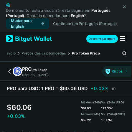
English
日本語
De momento, está a visualizar esta página em
Português
(Portugal)
. Gostaria de mudar para
English
?
Tiếng Việt
Mudar para
Continuar em Português (Portugal)
Русский
English
Español (Latinoamérica)
Türkçe
Descarregar agora
Italiano
Français
Início
Preços das criptomoedas
Pro Token
Preço
Deutsch
简体中文
PRO
Pro Token
Riscos
繁體中文
0x8D65...F0e2
Português (Portugal)
Bahasa Indonesia
PRO para USD:
1 PRO = $60.06 USD
+0.03%
1D
ภาษาไทย
हिन्दी
Máximo (24h)
Vol. (24h) (PRO)
$
60.06
বাংলা
$
61.03
179.35K
Mínimo (24h)
Vol. (24h)
(USDT)
+0.03%
Español
$
59.22
10.77M
Português (Brasil)
PRO Price Chart
Español (Argentina)