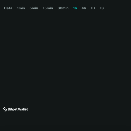
RAVE Price Chart
Data
1min
5min
15min
30min
1h
4h
1D
1S