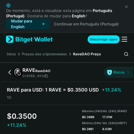
English
日本語
De momento, está a visualizar esta página em
Português
(Portugal)
. Gostaria de mudar para
English
?
Tiếng Việt
Mudar para
Continuar em Português (Portugal)
Русский
English
Español (Latinoamérica)
Türkçe
Descarregar agora
Italiano
Français
Início
Preços das criptomoedas
RaveDAO
Preço
Deutsch
简体中文
RAVE
RaveDAO
Riscos
繁體中文
0x9769...911c
Português (Portugal)
Bahasa Indonesia
RAVE para USD:
1 RAVE = $0.3500 USD
+11.24%
ภาษาไทย
1D
हिन्दी
বাংলা
Máximo (24h)
Vol. (24h) (RAVE)
$
0.3500
Español
$
0.3698
17.21M
Mínimo (24h)
Vol. (24h)
(USDT)
+11.24%
Português (Brasil)
$
0.2861
6.02M
Español (Argentina)