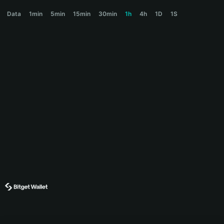
潜龙 Price Chart
Data
1min
5min
15min
30min
1h
4h
1D
1S