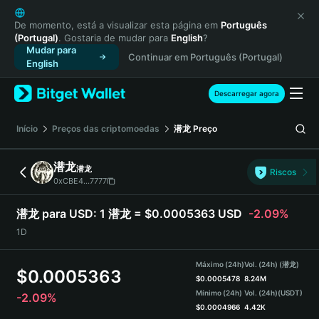
English
日本語
De momento, está a visualizar esta página em
Português
(Portugal)
. Gostaria de mudar para
English
?
Tiếng Việt
Mudar para
Continuar em Português (Portugal)
Русский
English
Español (Latinoamérica)
Türkçe
Descarregar agora
Italiano
Français
Início
Preços das criptomoedas
潜龙
Preço
Deutsch
简体中文
潜龙
潜龙
Riscos
繁體中文
0xCBE4...7777
Português (Portugal)
Bahasa Indonesia
潜龙 para USD:
1 潜龙 = $0.0005363 USD
-2.09%
ภาษาไทย
1D
हिन्दी
বাংলা
Máximo (24h)
Vol. (24h) (潜龙)
$
0.0005363
Español
$
0.0005478
8.24M
Mínimo (24h)
Vol. (24h)
(USDT)
-2.09%
Português (Brasil)
$
0.0004966
4.42K
Español (Argentina)