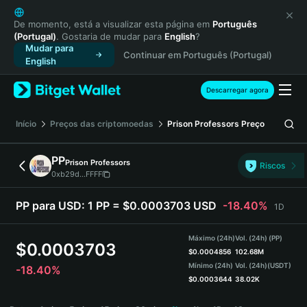
English
日本語
De momento, está a visualizar esta página em
Português
(Portugal)
. Gostaria de mudar para
English
?
Tiếng Việt
Mudar para
Continuar em Português (Portugal)
Русский
English
Español (Latinoamérica)
Türkçe
Descarregar agora
Italiano
Français
Início
Preços das criptomoedas
Prison Professors
Preço
Deutsch
简体中文
PP
Prison Professors
Riscos
繁體中文
0xb29d...FFFF
Português (Portugal)
Bahasa Indonesia
PP para USD:
1 PP = $0.0003703 USD
-18.40%
1D
ภาษาไทย
हिन्दी
Máximo (24h)
Vol. (24h) (PP)
$
0.0003703
বাংলা
$
0.0004856
102.68M
Mínimo (24h)
Vol. (24h)
(USDT)
-18.40%
Español
$
0.0003644
38.02K
Português (Brasil)
PP Price Chart
Español (Argentina)