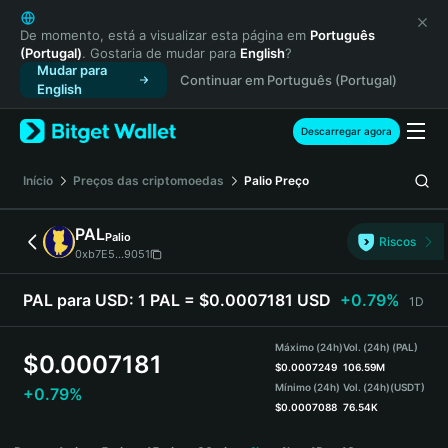
English
日本語
De momento, está a visualizar esta página em
Português
(Portugal)
. Gostaria de mudar para
English
?
Tiếng Việt
Mudar para
Continuar em Português (Portugal)
Русский
English
Español (Latinoamérica)
Türkçe
Descarregar agora
Italiano
Français
Início
Preços das criptomoedas
Palio
Preço
Deutsch
简体中文
PAL
Palio
Riscos
繁體中文
0xb7E5...9051
Português (Portugal)
Bahasa Indonesia
PAL para USD:
1 PAL = $0.0007181 USD
+0.79%
1D
ภาษาไทย
हिन्दी
Máximo (24h)
Vol. (24h) (PAL)
$
0.0007181
বাংলা
$
0.0007249
106.59M
Mínimo (24h)
Vol. (24h)
(USDT)
+0.79%
Español
$
0.0007088
76.54K
Português (Brasil)
PAL Price Chart
Español (Argentina)