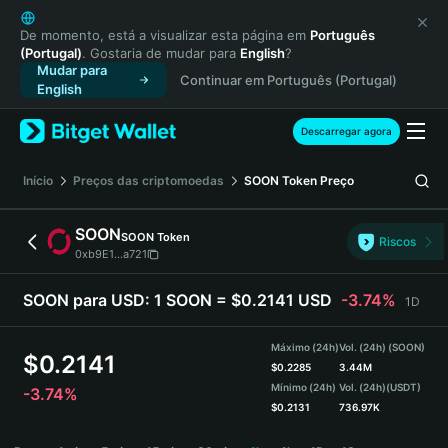
English
日本語
De momento, está a visualizar esta página em
Português
(Portugal)
. Gostaria de mudar para
English
?
Tiếng Việt
Mudar para
Continuar em Português (Portugal)
Русский
English
Español (Latinoamérica)
Türkçe
Descarregar agora
Italiano
Français
Início
Preços das criptomoedas
SOON Token
Preço
Deutsch
简体中文
SOON
SOON Token
Riscos
繁體中文
0xb9E1...a721
Português (Portugal)
Bahasa Indonesia
SOON para USD:
1 SOON = $0.2141 USD
-3.74%
1D
ภาษาไทย
हिन्दी
Máximo (24h)
Vol. (24h) (SOON)
$
0.2141
বাংলা
$
0.2285
3.44M
Mínimo (24h)
Vol. (24h)
(USDT)
-3.74%
Español
$
0.2131
736.97K
Português (Brasil)
SOON Price Chart
Español (Argentina)