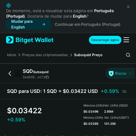
English
日本語
De momento, está a visualizar esta página em
Português
(Portugal)
. Gostaria de mudar para
English
?
Tiếng Việt
Mudar para
Continuar em Português (Portugal)
Русский
English
Español (Latinoamérica)
Türkçe
Descarregar agora
Italiano
Français
Início
Preços das criptomoedas
Subsquid
Preço
Deutsch
简体中文
SQD
Subsquid
Riscos
繁體中文
0xe50E...cC13
Português (Portugal)
Bahasa Indonesia
SQD para USD:
1 SQD = $0.03422 USD
+0.59%
1D
ภาษาไทย
हिन्दी
Máximo (24h)
Vol. (24h) (SQD)
$
0.03422
বাংলা
$
0.03496
2.95M
Mínimo (24h)
Vol. (24h)
(USDT)
+0.59%
Español
$
0.03385
101.25K
Português (Brasil)
SQD Price Chart
Español (Argentina)