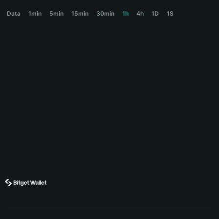
MHRD Price Chart
Data
1min
5min
15min
30min
1h
4h
1D
1S