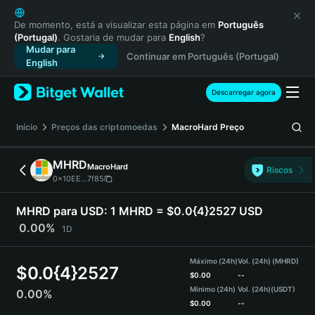
English
日本語
De momento, está a visualizar esta página em
Português
(Portugal)
. Gostaria de mudar para
English
?
Tiếng Việt
Mudar para
Continuar em Português (Portugal)
Русский
English
Español (Latinoamérica)
Türkçe
Descarregar agora
Italiano
Français
Início
Preços das criptomoedas
MacroHard
Preço
Deutsch
简体中文
MHRD
MacroHard
Riscos
繁體中文
0x10EE...7f85
Português (Portugal)
Bahasa Indonesia
MHRD para USD:
1 MHRD = $0.0{4}2527 USD
ภาษาไทย
0.00%
1D
हिन्दी
বাংলা
Máximo (24h)
Vol. (24h) (MHRD)
$
0.0{4}2527
Español
$
0.00
--
Mínimo (24h)
Vol. (24h)
(USDT)
0.00%
Português (Brasil)
$
0.00
--
Español (Argentina)