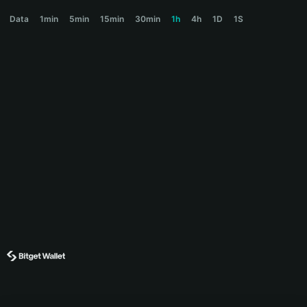
PROMPT Price Chart
Data
1min
5min
15min
30min
1h
4h
1D
1S