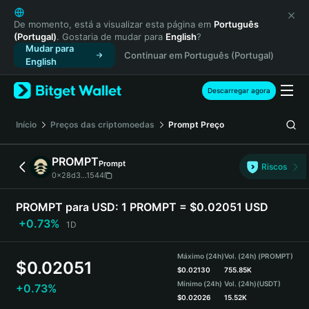
English
日本語
De momento, está a visualizar esta página em
Português
(Portugal)
. Gostaria de mudar para
English
?
Tiếng Việt
Mudar para
Continuar em Português (Portugal)
Русский
English
Español (Latinoamérica)
Türkçe
Descarregar agora
Italiano
Français
Início
Preços das criptomoedas
Prompt
Preço
Deutsch
简体中文
PROMPT
Prompt
Riscos
繁體中文
0x28d3...1544
Português (Portugal)
Bahasa Indonesia
PROMPT para USD:
1 PROMPT = $0.02051 USD
ภาษาไทย
+0.73%
1D
हिन्दी
বাংলা
Máximo (24h)
Vol. (24h) (PROMPT)
$
0.02051
Español
$
0.02130
755.85K
Mínimo (24h)
Vol. (24h)
(USDT)
+0.73%
Português (Brasil)
$
0.02026
15.52K
Español (Argentina)