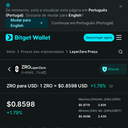
English
日本語
De momento, está a visualizar esta página em
Português
(Portugal)
. Gostaria de mudar para
English
?
Tiếng Việt
Mudar para
Continuar em Português (Portugal)
Русский
English
Español (Latinoamérica)
Türkçe
Descarregar agora
Italiano
Français
Início
Preços das criptomoedas
LayerZero
Preço
Deutsch
简体中文
ZRO
LayerZero
Riscos
繁體中文
0x6985...71cd
Português (Portugal)
Bahasa Indonesia
ZRO para USD:
1 ZRO = $0.8598 USD
+1.79%
1D
ภาษาไทย
हिन्दी
Máximo (24h)
Vol. (24h) (ZRO)
$
0.8598
বাংলা
$
0.8719
2.83K
Mínimo (24h)
Vol. (24h)
(USDT)
+1.79%
Español
$
0.8396
2.43K
Português (Brasil)
ZRO Price Chart
Español (Argentina)