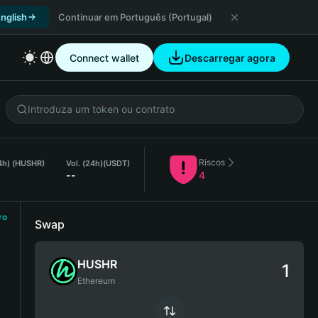
nglish
Continuar em Português (Portugal)
Connect wallet
Descarregar agora
Riscos
24h) (HUSHR)
Vol. (24h)
(USDT)
--
4
ro
Swap
HUSHR
Ethereum