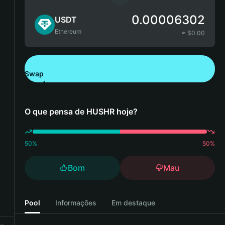
0.00006302
USDT
Ethereum
≈ $
0.00
Swap
Descarregue a Bitget Wallet
O que pensa de HUSHR hoje?
50
%
50
%
Bom
Mau
Pool
Informações
Em destaque