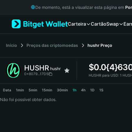
English
De momento, está a visualizar esta página em
Por
日本語
Tiếng Việt
Carteira
Cartão
Swap
Ear
Русский
Español (Latinoamérica)
Türkçe
Italiano
Início
Preços das criptomoedas
hushr
Preço
Français
Deutsch
$
0.0{4}63
HUSHR
简体中文
hushr
繁體中文
0x8079...17D5
HUSHR para USD:
1 HUSH
Português (Portugal)
HUSHR Price Chart
Bahasa Indonesia
Data
1min
5min
15min
30min
1h
4h
1D
1S
ภาษาไทย
Não foi possível obter dados.
हिन्दी
বাংলা
Español
Português (Brasil)
Español (Argentina)