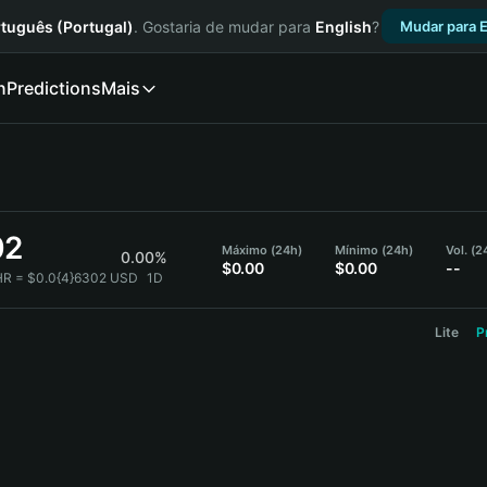
tuguês (Portugal)
. Gostaria de mudar para
English
?
Mudar para E
n
Predictions
Mais
02
Máximo (24h)
Mínimo (24h)
Vol. (
0.00%
$0.00
$0.00
--
R = $0.0{4}6302 USD
1D
Lite
P