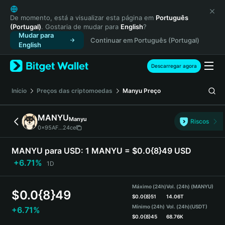
English
日本語
De momento, está a visualizar esta página em
Português
(Portugal)
. Gostaria de mudar para
English
?
Tiếng Việt
Mudar para
Continuar em Português (Portugal)
Русский
English
Español (Latinoamérica)
Türkçe
Descarregar agora
Italiano
Français
Início
Preços das criptomoedas
Manyu
Preço
Deutsch
简体中文
MANYU
Manyu
Riscos
繁體中文
0x95AF...24ce
Português (Portugal)
Bahasa Indonesia
MANYU para USD:
1 MANYU = $0.0{8}49 USD
ภาษาไทย
+6.71%
1D
हिन्दी
বাংলা
Máximo (24h)
Vol. (24h) (MANYU)
$
0.0{8}49
Español
$
0.0{8}51
14.06T
Mínimo (24h)
Vol. (24h)
(USDT)
+6.71%
Português (Brasil)
$
0.0{8}45
68.76K
Español (Argentina)