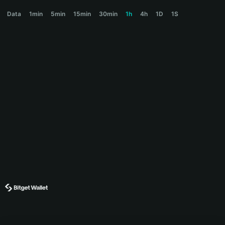
MANYU Price Chart
Data
1min
5min
15min
30min
1h
4h
1D
1S