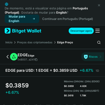
English
日本語
De momento, está a visualizar esta página em
Português
(Portugal)
. Gostaria de mudar para
English
?
Tiếng Việt
Mudar para
Continuar em Português (Portugal)
Русский
English
Español (Latinoamérica)
Türkçe
Descarregar agora
Italiano
Français
Início
Preços das criptomoedas
Edge
Preço
Deutsch
简体中文
EDGE
Edge
Riscos
繁體中文
0xB007...a241
Português (Portugal)
Bahasa Indonesia
EDGE para USD:
1 EDGE = $0.3859 USD
+6.67%
1D
ภาษาไทย
हिन्दी
Máximo (24h)
Vol. (24h) (EDGE)
$
0.3859
বাংলা
$
0.3859
4.62K
Mínimo (24h)
Vol. (24h)
(USDT)
+6.67%
Español
$
0.3618
1.78K
Português (Brasil)
EDGE Price Chart
Español (Argentina)