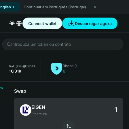
nglish
Continuar em Português (Portugal)
Connect wallet
Descarregar agora
Riscos
)
Vol. (24h)
(USDT)
10.31K
0
ro
Swap
EIGEN
Ethereum