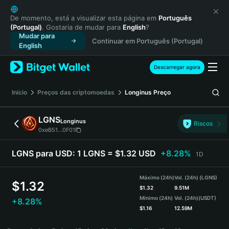
English
日本語
De momento, está a visualizar esta página em
Português
(Portugal)
. Gostaria de mudar para
English
?
Tiếng Việt
Mudar para
Continuar em Português (Portugal)
Русский
English
Español (Latinoamérica)
Türkçe
Descarregar agora
Italiano
Français
Início
Preços das criptomoedas
Longinus
Preço
Deutsch
简体中文
LGNS
Longinus
Riscos
繁體中文
0xeB51...0F01
Português (Portugal)
Bahasa Indonesia
LGNS para USD:
1 LGNS = $1.32 USD
+8.28%
1D
ภาษาไทย
हिन्दी
Máximo (24h)
Vol. (24h) (LGNS)
$
1.32
বাংলা
$
1.32
9.51M
Mínimo (24h)
Vol. (24h)
(USDT)
+8.28%
Español
$
1.16
12.59M
Português (Brasil)
LGNS Price Chart
Español (Argentina)