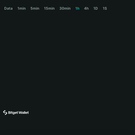
BELIEF Price Chart
Data
1min
5min
15min
30min
1h
4h
1D
1S