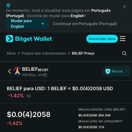
English
日本語
De momento, está a visualizar esta página em
Português
(Portugal)
. Gostaria de mudar para
English
?
Tiếng Việt
Mudar para
Continuar em Português (Portugal)
Русский
English
Español (Latinoamérica)
Türkçe
Descarregar agora
Italiano
Français
Início
Preços das criptomoedas
BELIEF
Preço
Deutsch
简体中文
BELIEF
BELIEF
Riscos
繁體中文
29CWsq...brrr
Português (Portugal)
Bahasa Indonesia
BELIEF para USD:
1 BELIEF = $0.0{4}2058 USD
ภาษาไทย
-1.42%
1D
हिन्दी
বাংলা
Máximo (24h)
Vol. (24h) (BELIEF)
$
0.0{4}2058
Español
$
0.0{4}2088
854.05K
Mínimo (24h)
Vol. (24h)
(USDT)
-1.42%
Português (Brasil)
$
0.0{4}2058
17.6
Español (Argentina)