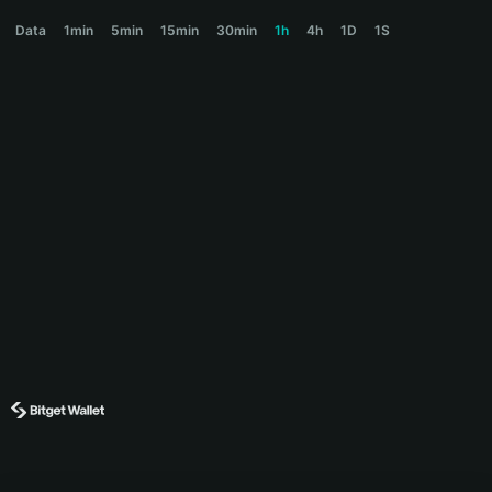
SYFR Price Chart
Data
1min
5min
15min
30min
1h
4h
1D
1S