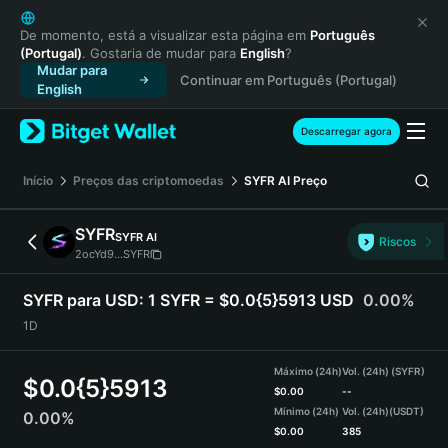
English
日本語
De momento, está a visualizar esta página em
Português
(Portugal)
. Gostaria de mudar para
English
?
Tiếng Việt
Mudar para
Continuar em Português (Portugal)
Русский
English
Español (Latinoamérica)
Türkçe
Descarregar agora
Italiano
Français
Início
Preços das criptomoedas
SYFR AI
Preço
Deutsch
简体中文
SYFR
SYFR AI
Riscos
繁體中文
2ocYd9...SYFR
Português (Portugal)
Bahasa Indonesia
SYFR para USD:
1 SYFR = $0.0{5}5913 USD
0.00%
ภาษาไทย
1D
हिन्दी
বাংলা
Máximo (24h)
Vol. (24h) (SYFR)
$
0.0{5}5913
Español
$
0.00
--
Mínimo (24h)
Vol. (24h)
(USDT)
0.00%
Português (Brasil)
$
0.00
385
Español (Argentina)