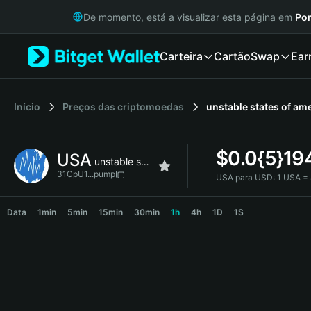
English
De momento, está a visualizar esta página em
Por
日本語
Tiếng Việt
Carteira
Cartão
Swap
Ear
Русский
Español (Latinoamérica)
Türkçe
Italiano
Início
Preços das criptomoedas
unstable states of am
Français
Deutsch
$
0.0{5}19
USA
简体中文
unstable states of america
繁體中文
31CpU1...pump
USA para USD:
1 USA =
Português (Portugal)
USA Price Chart
Bahasa Indonesia
Data
1min
5min
15min
30min
1h
4h
1D
1S
ภาษาไทย
हिन्दी
বাংলা
Español
Português (Brasil)
Español (Argentina)