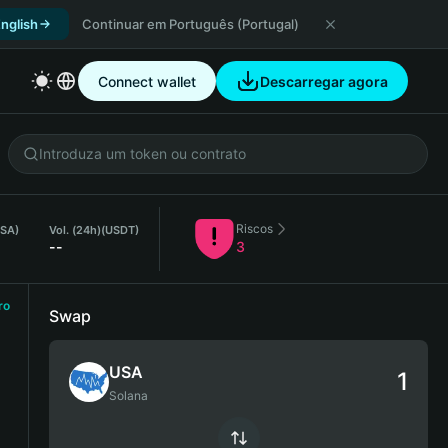
nglish
Continuar em Português (Portugal)
Connect wallet
Descarregar agora
Riscos
USA)
Vol. (24h)
(USDT)
--
3
ro
Swap
USA
Solana