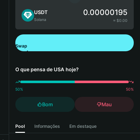
0.00000195
USDT
Solana
≈ $
0.00
Swap
Descarregue a Bitget Wallet
O que pensa de USA hoje?
50
%
50
%
Bom
Mau
Pool
Informações
Em destaque