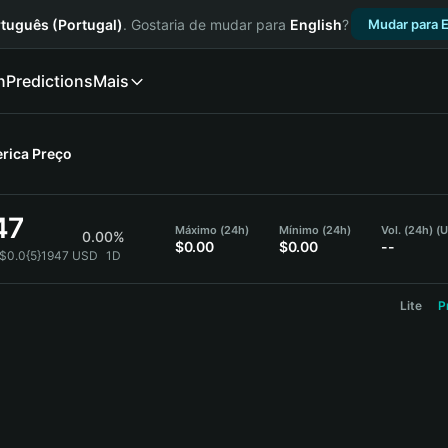
tuguês (Portugal)
. Gostaria de mudar para
English
?
Mudar para E
n
Predictions
Mais
erica
Preço
47
Máximo (24h)
Mínimo (24h)
Vol. (24h) (
0.00%
$0.00
$0.00
--
 $0.0{5}1947 USD
1D
Lite
P