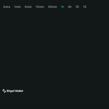
BULL Price Chart
Data
1min
5min
15min
30min
1h
4h
1D
1S