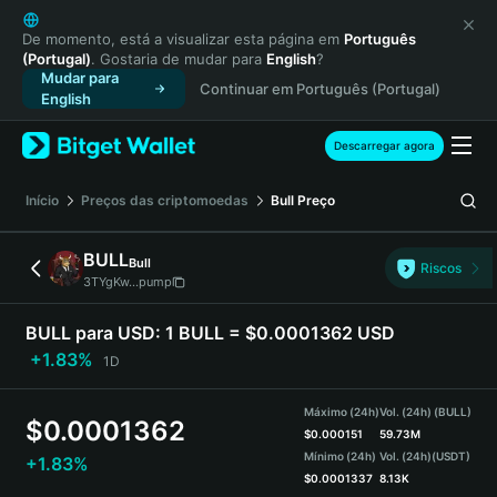
English
日本語
De momento, está a visualizar esta página em
Português
(Portugal)
. Gostaria de mudar para
English
?
Tiếng Việt
Mudar para
Continuar em Português (Portugal)
Русский
English
Español (Latinoamérica)
Türkçe
Descarregar agora
Italiano
Français
Início
Preços das criptomoedas
Bull
Preço
Deutsch
简体中文
BULL
Bull
Riscos
繁體中文
3TYgKw...pump
Português (Portugal)
Bahasa Indonesia
BULL para USD:
1 BULL = $0.0001362 USD
ภาษาไทย
+1.83%
1D
हिन्दी
বাংলা
Máximo (24h)
Vol. (24h) (BULL)
$
0.0001362
Español
$
0.000151
59.73M
Mínimo (24h)
Vol. (24h)
(USDT)
+1.83%
Português (Brasil)
$
0.0001337
8.13K
Español (Argentina)