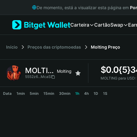
English
De momento, está a visualizar esta página em
Por
日本語
Tiếng Việt
Carteira
Cartão
Swap
Ear
Русский
Español (Latinoamérica)
Türkçe
Italiano
Início
Preços das criptomoedas
Molting
Preço
Français
Deutsch
$
0.0{5}3
MOLTING
简体中文
Molting
繁體中文
5552z6...McaS
MOLTING para USD:
Português (Portugal)
MOLTING Price Chart
Bahasa Indonesia
Data
1min
5min
15min
30min
1h
4h
1D
1S
ภาษาไทย
हिन्दी
বাংলা
Español
Português (Brasil)
Español (Argentina)