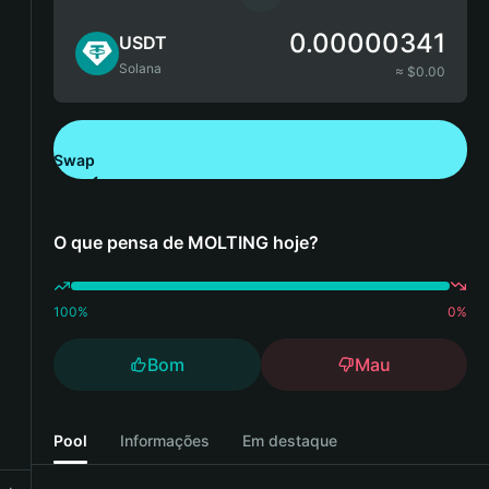
0.00000341
USDT
Solana
≈ $
0.00
Swap
Descarregue a Bitget Wallet
O que pensa de MOLTING hoje?
100
%
0
%
Bom
Mau
Pool
Informações
Em destaque