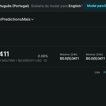
tuguês (Portugal)
. Gostaria de mudar para
English
?
Mudar para E
n
Predictions
Mais
411
Máximo (24h)
Mínimo (24h)
0.00%
$0.0{5}3411
$0.0{5}3411
1 MOLTING = $0.0{5}3411 USD
1D
Lite
P