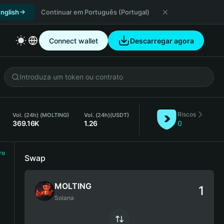
nglish
Continuar em Português (Portugal)
Connect wallet
Descarregar agora
Riscos
Vol. (24h) (MOLTING)
Vol. (24h)
(USDT)
369.16K
1.26
0
ro
Swap
MOLTING
Solana