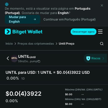
English
日本語
De momento, está a visualizar esta página em
Português
(Portugal)
. Gostaria de mudar para
English
?
Tiếng Việt
Mudar para
Continuar em Português (Portugal)
Русский
English
Español (Latinoamérica)
Türkçe
Descarregar agora
Italiano
Français
Início
Preços das criptomoedas
Until
Preço
Deutsch
简体中文
UNTIL
Until
Riscos
繁體中文
59nzDo...pump
Português (Portugal)
Bahasa Indonesia
UNTIL para USD:
1 UNTIL = $0.0{4}3922 USD
ภาษาไทย
0.00%
1D
हिन्दी
বাংলা
Máximo (24h)
Vol. (24h) (UNTIL)
$
0.0{4}3922
Español
$
0.00
--
Mínimo (24h)
Vol. (24h)
(USDT)
0.00%
Português (Brasil)
$
0.00
--
Español (Argentina)