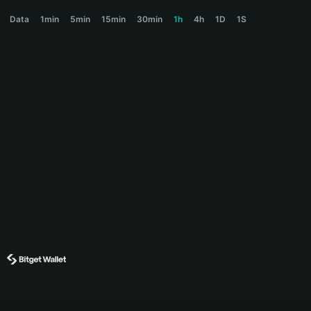
UNTIL Price Chart
Data
1min
5min
15min
30min
1h
4h
1D
1S