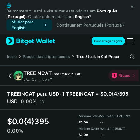
English
日本語
De momento, está a visualizar esta página em
Português
(Portugal)
. Gostaria de mudar para
English
?
Tiếng Việt
Mudar para
Continuar em Português (Portugal)
Русский
English
Español (Latinoamérica)
Türkçe
Descarregar agora
Italiano
Français
Início
Preços das criptomoedas
Tree Stuck in Cat
Preço
Deutsch
简体中文
TREEINCAT
Tree Stuck in Cat
Riscos
繁體中文
5AzTQ5...moon
Português (Portugal)
Bahasa Indonesia
TREEINCAT para USD:
1 TREEINCAT = $0.0{4}395
ภาษาไทย
USD
0.00%
1D
हिन्दी
বাংলা
Máximo (24h)
Vol. (24h) (TREEINCAT)
$
0.0{4}395
Español
$
0.00
--
Mínimo (24h)
Vol. (24h)
(USDT)
0.00%
Português (Brasil)
$
0.00
--
Español (Argentina)