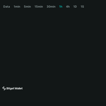
STREAMGUY Price Chart
Data
1min
5min
15min
30min
1h
4h
1D
1S