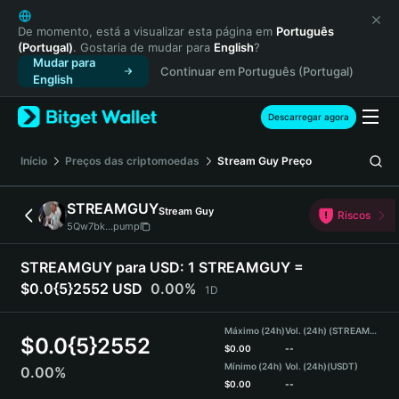
English
日本語
De momento, está a visualizar esta página em
Português
(Portugal)
. Gostaria de mudar para
English
?
Tiếng Việt
Mudar para
Continuar em Português (Portugal)
Русский
English
Español (Latinoamérica)
Türkçe
Descarregar agora
Italiano
Français
Início
Preços das criptomoedas
Stream Guy
Preço
Deutsch
简体中文
STREAMGUY
Stream Guy
Riscos
繁體中文
5Qw7bk...pump
Português (Portugal)
Bahasa Indonesia
STREAMGUY para USD:
1 STREAMGUY =
ภาษาไทย
$0.0{5}2552 USD
0.00%
1D
हिन्दी
বাংলা
Máximo (24h)
Vol. (24h) (STREAMGUY)
$
0.0{5}2552
Español
$
0.00
--
Mínimo (24h)
Vol. (24h)
(USDT)
0.00%
Português (Brasil)
$
0.00
--
Español (Argentina)