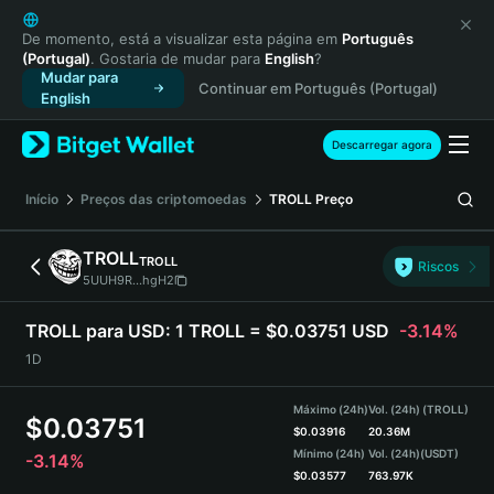
English
日本語
De momento, está a visualizar esta página em
Português
(Portugal)
. Gostaria de mudar para
English
?
Tiếng Việt
Mudar para
Continuar em Português (Portugal)
Русский
English
Español (Latinoamérica)
Türkçe
Descarregar agora
Italiano
Français
Início
Preços das criptomoedas
TROLL
Preço
Deutsch
简体中文
TROLL
TROLL
Riscos
繁體中文
5UUH9R...hgH2
Português (Portugal)
Bahasa Indonesia
TROLL para USD:
1 TROLL = $0.03751 USD
-3.14%
ภาษาไทย
1D
हिन्दी
বাংলা
Máximo (24h)
Vol. (24h) (TROLL)
$
0.03751
Español
$
0.03916
20.36M
Mínimo (24h)
Vol. (24h)
(USDT)
-3.14%
Português (Brasil)
$
0.03577
763.97K
Español (Argentina)