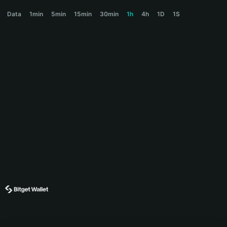
TROLL Price Chart
Data
1min
5min
15min
30min
1h
4h
1D
1S