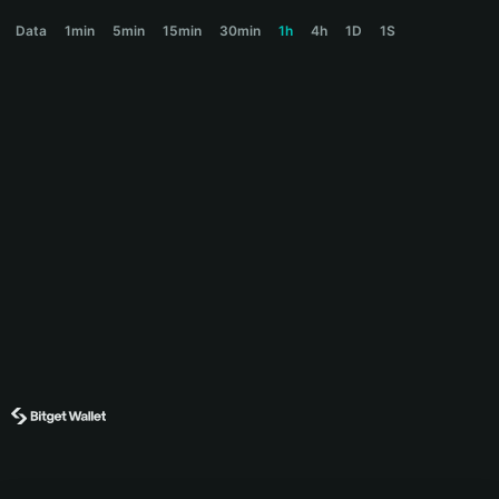
S◎LMATES Price Chart
Data
1min
5min
15min
30min
1h
4h
1D
1S