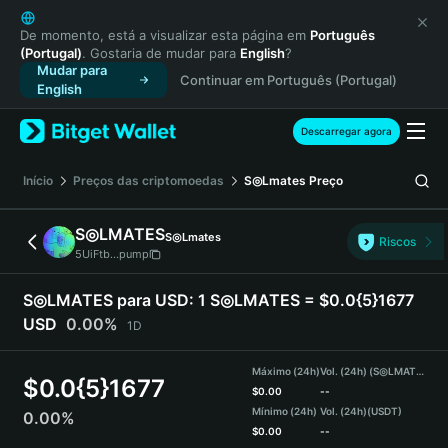
English
日本語
De momento, está a visualizar esta página em
Português
(Portugal)
. Gostaria de mudar para
English
?
Tiếng Việt
Mudar para
Continuar em Português (Portugal)
Русский
English
Español (Latinoamérica)
Türkçe
Descarregar agora
Italiano
Français
Início
Preços das criptomoedas
S◎Lmates
Preço
Deutsch
简体中文
S◎LMATES
S◎Lmates
Riscos
繁體中文
5UiFtb...pump
Português (Portugal)
Bahasa Indonesia
S◎LMATES para USD:
1 S◎LMATES = $0.0{5}1677
ภาษาไทย
USD
0.00%
1D
हिन्दी
বাংলা
Máximo (24h)
Vol. (24h) (S◎LMATES)
$
0.0{5}1677
Español
$
0.00
--
Mínimo (24h)
Vol. (24h)
(USDT)
0.00%
Português (Brasil)
$
0.00
--
Español (Argentina)