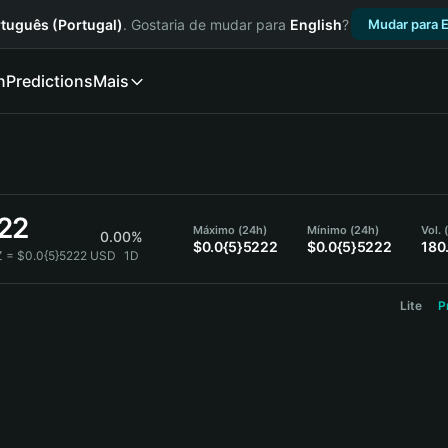
tuguês (Portugal)
. Gostaria de mudar para
English
?
Mudar para E
n
Predictions
Mais
22
Máximo (24h)
Mínimo (24h)
Vol.
0.00%
$0.0{5}5222
$0.0{5}5222
180
 = $0.0{5}5222 USD
1D
Lite
P