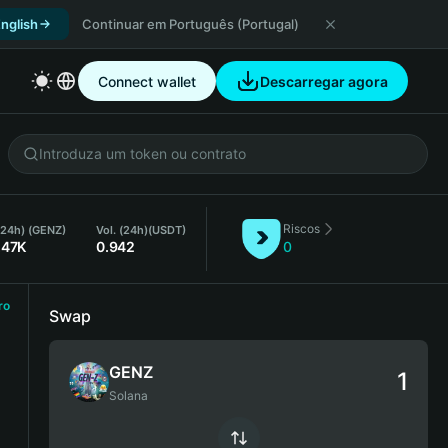
nglish
Continuar em Português (Portugal)
Connect wallet
Descarregar agora
Riscos
 (24h) (GENZ)
Vol. (24h)
(USDT)
.47K
0.942
0
ro
Swap
GENZ
Solana