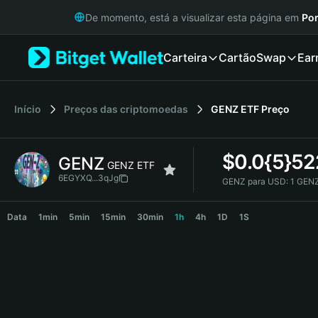
English
De momento, está a visualizar esta página em
Por
日本語
Tiếng Việt
Carteira
Cartão
Swap
Ear
Русский
Español (Latinoamérica)
Türkçe
Italiano
Início
Preços das criptomoedas
GENZ ETF
Preço
Français
Deutsch
$
0.0{5}52
GENZ
简体中文
GENZ ETF
繁體中文
6EGYXQ...3qJg
GENZ para USD:
1 GENZ
Português (Portugal)
GENZ Price Chart
Bahasa Indonesia
Data
1min
5min
15min
30min
1h
4h
1D
1S
ภาษาไทย
हिन्दी
বাংলা
Español
Português (Brasil)
Español (Argentina)