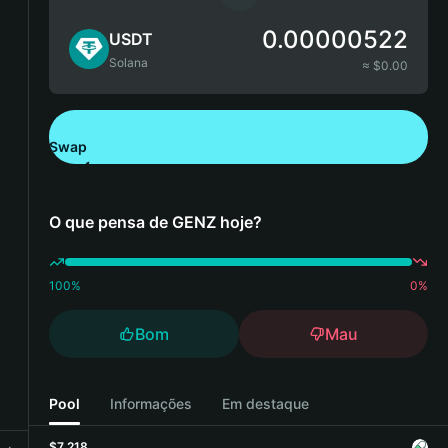
0.00000522
USDT
Solana
≈ $
0.00
Swap
Descarregue a Bitget Wallet
O que pensa de GENZ hoje?
100
%
0
%
Bom
Mau
Pool
Informações
Em destaque
$7,218