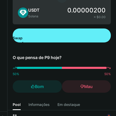
0.00000200
USDT
Solana
≈ $
0.00
Swap
Descarregue a Bitget Wallet
O que pensa de P9 hoje?
50
%
50
%
Bom
Mau
Pool
Informações
Em destaque
$8