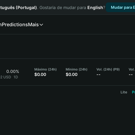
tuguês (Portugal)
. Gostaria de mudar para
English
?
Mudar para E
n
Predictions
Mais
Máximo (24h)
Mínimo (24h)
Vol. (24h) (P9)
Vol.
0.00%
$0.00
$0.00
--
--
5}2 USD
1D
Lite
P