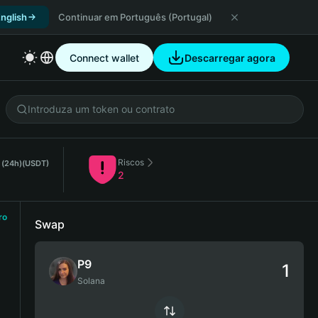
nglish
Continuar em Português (Portugal)
Connect wallet
Descarregar agora
Riscos
 (24h)
(USDT)
2
ro
Swap
P9
Solana