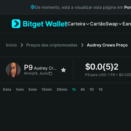
English
De momento, está a visualizar esta página em
Por
日本語
Tiếng Việt
Carteira
Cartão
Swap
Ear
Русский
Español (Latinoamérica)
Türkçe
Italiano
Início
Preços das criptomoedas
Audrey Crews
Preço
Français
Deutsch
$
0.0{5}2
P9
简体中文
Audrey Crews
繁體中文
6H4qX8...bonk
P9 para USD:
1 P9 = $0.0{
Português (Portugal)
P9 Price Chart
Bahasa Indonesia
Data
1min
5min
15min
30min
1h
4h
1D
1S
ภาษาไทย
हिन्दी
বাংলা
Español
Português (Brasil)
Español (Argentina)