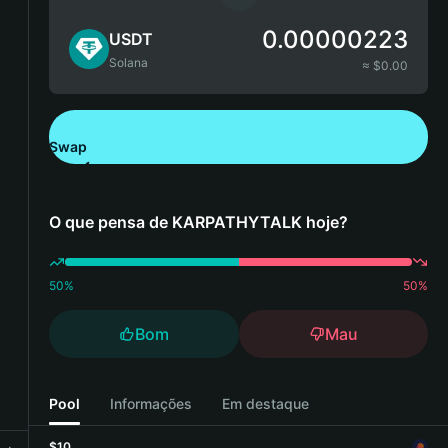
0.00000223
USDT
Solana
≈ $
0.00
Swap
Descarregue a Bitget Wallet
O que pensa de KARPATHYTALK hoje?
50
%
50
%
Bom
Mau
Pool
Informações
Em destaque
$10