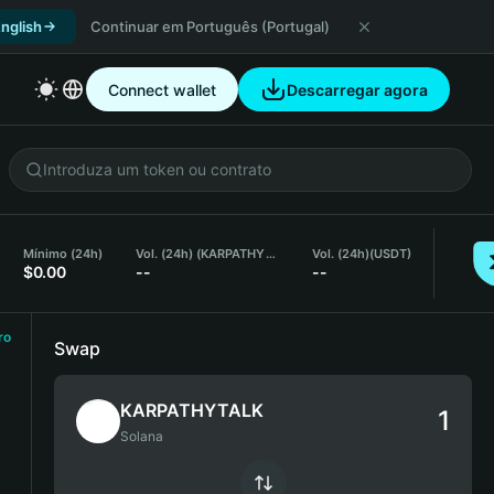
nglish
Continuar em Português (Portugal)
Connect wallet
Descarregar agora
Mínimo (24h)
Vol. (24h) (KARPATHYTALK)
Vol. (24h)
(USDT)
$0.00
--
--
ro
Swap
KARPATHYTALK
Solana