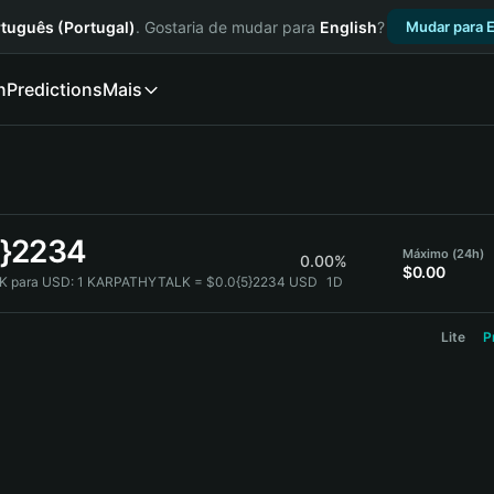
tuguês (Portugal)
. Gostaria de mudar para
English
?
Mudar para E
n
Predictions
Mais
5}2234
Máximo (24h)
0.00%
$0.00
 para USD:
1 KARPATHYTALK = $0.0{5}2234 USD
1D
Lite
P