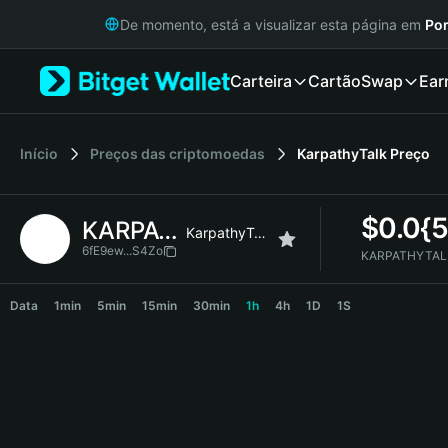
English
De momento, está a visualizar esta página em
Por
日本語
Tiếng Việt
Carteira
Cartão
Swap
Ear
Русский
Español (Latinoamérica)
Türkçe
Italiano
Início
Preços das criptomoedas
KarpathyTalk
Preço
Français
Deutsch
$
0.0{
KARPATHYTALK
简体中文
KarpathyTalk
繁體中文
6fE9ew...S4Zo
KARPATHYTALK
Português (Portugal)
KARPATHYTALK Price Chart
Bahasa Indonesia
Data
1min
5min
15min
30min
1h
4h
1D
1S
ภาษาไทย
हिन्दी
বাংলা
Español
Português (Brasil)
Español (Argentina)