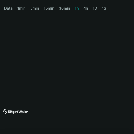
PUMPV1 Price Chart
Data
1min
5min
15min
30min
1h
4h
1D
1S