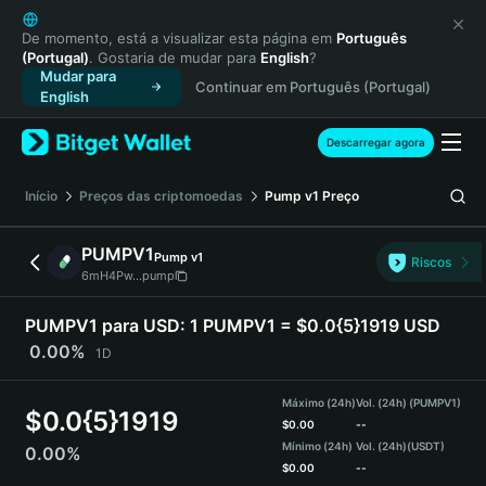
English
日本語
De momento, está a visualizar esta página em
Português
(Portugal)
. Gostaria de mudar para
English
?
Tiếng Việt
Mudar para
Continuar em Português (Portugal)
Русский
English
Español (Latinoamérica)
Türkçe
Descarregar agora
Italiano
Français
Início
Preços das criptomoedas
Pump v1
Preço
Deutsch
简体中文
PUMPV1
Pump v1
Riscos
繁體中文
6mH4Pw...pump
Português (Portugal)
Bahasa Indonesia
PUMPV1 para USD:
1 PUMPV1 = $0.0{5}1919 USD
ภาษาไทย
0.00%
1D
हिन्दी
বাংলা
Máximo (24h)
Vol. (24h) (PUMPV1)
$
0.0{5}1919
Español
$
0.00
--
Mínimo (24h)
Vol. (24h)
(USDT)
0.00%
Português (Brasil)
$
0.00
--
Español (Argentina)