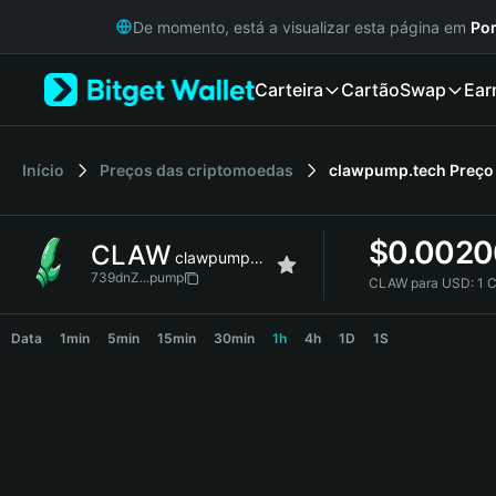
English
De momento, está a visualizar esta página em
Por
日本語
Tiếng Việt
Carteira
Cartão
Swap
Ear
Русский
Español (Latinoamérica)
Türkçe
Italiano
Início
Preços das criptomoedas
clawpump.tech
Preço
Français
Deutsch
$
0.0020
CLAW
简体中文
clawpump.tech
繁體中文
739dnZ...pump
CLAW para USD:
1 
Português (Portugal)
CLAW Price Chart
Bahasa Indonesia
Data
1min
5min
15min
30min
1h
4h
1D
1S
ภาษาไทย
हिन्दी
বাংলা
Español
Português (Brasil)
Español (Argentina)