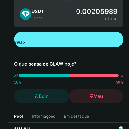
0.00205989
USDT
Solana
≈ $
0.00
Swap
Descarregue a Bitget Wallet
O que pensa de CLAW hoje?
50
%
50
%
Bom
Mau
Pool
Informações
Em destaque
$133,918