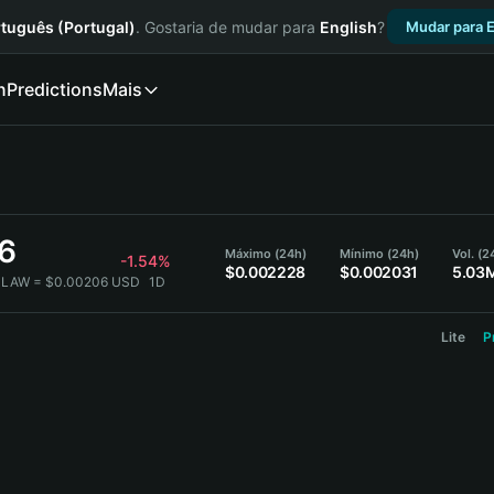
tuguês (Portugal)
. Gostaria de mudar para
English
?
Mudar para E
n
Predictions
Mais
6
Máximo (24h)
Mínimo (24h)
Vol. (
-1.54%
$0.002228
$0.002031
5.03
CLAW = $0.00206 USD
1D
Lite
P