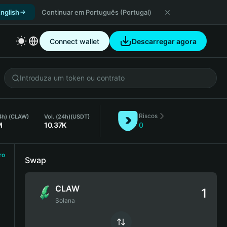
nglish
Continuar em Português (Portugal)
Connect wallet
Descarregar agora
Riscos
24h) (CLAW)
Vol. (24h)
(USDT)
M
10.37K
0
ro
Swap
CLAW
Solana