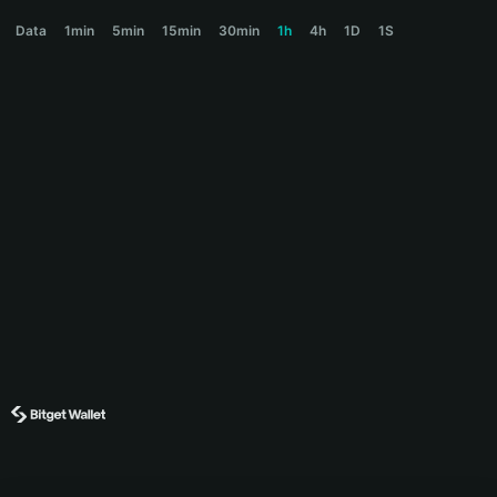
BALL Price Chart
Data
1min
5min
15min
30min
1h
4h
1D
1S