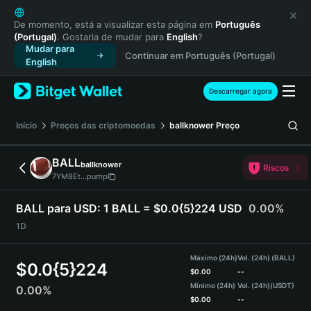
English
日本語
De momento, está a visualizar esta página em
Português
(Portugal)
. Gostaria de mudar para
English
?
Tiếng Việt
Mudar para
Continuar em Português (Portugal)
Русский
English
Español (Latinoamérica)
Türkçe
Descarregar agora
Italiano
Français
Início
Preços das criptomoedas
ballknower
Preço
Deutsch
简体中文
BALL
ballknower
Riscos
繁體中文
7YM8Et...pump
Português (Portugal)
Bahasa Indonesia
BALL para USD:
1 BALL = $0.0{5}224 USD
0.00%
ภาษาไทย
1D
हिन्दी
বাংলা
Máximo (24h)
Vol. (24h) (BALL)
$
0.0{5}224
Español
$
0.00
--
Mínimo (24h)
Vol. (24h)
(USDT)
0.00%
Português (Brasil)
$
0.00
--
Español (Argentina)