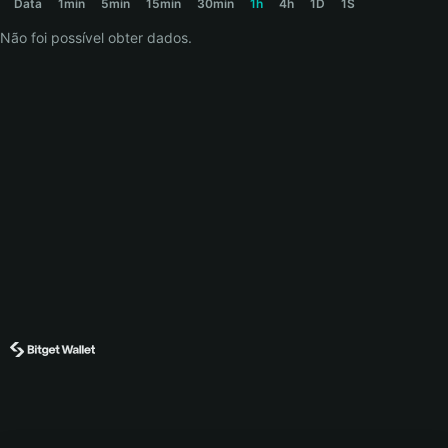
Data
1min
5min
15min
30min
1h
4h
1D
1S
Não foi possível obter dados.