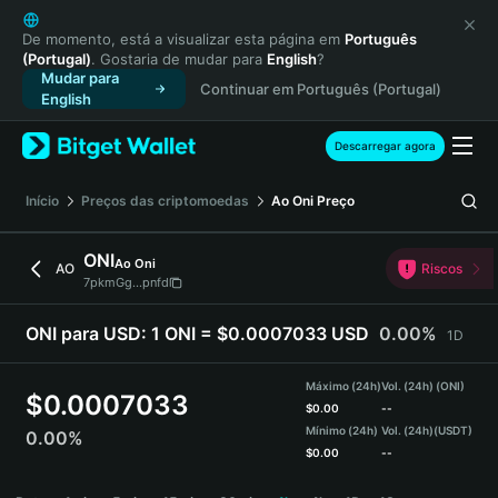
English
日本語
De momento, está a visualizar esta página em
Português
(Portugal)
. Gostaria de mudar para
English
?
Tiếng Việt
Mudar para
Continuar em Português (Portugal)
Русский
English
Español (Latinoamérica)
Türkçe
Descarregar agora
Italiano
Français
Início
Preços das criptomoedas
Ao Oni
Preço
Deutsch
简体中文
ONI
Ao Oni
AO
Riscos
繁體中文
7pkmGg...pnfd
Português (Portugal)
Bahasa Indonesia
ONI para USD:
1 ONI = $0.0007033 USD
0.00%
1D
ภาษาไทย
हिन्दी
Máximo (24h)
Vol. (24h) (ONI)
$
0.0007033
বাংলা
$
0.00
--
Mínimo (24h)
Vol. (24h)
(USDT)
0.00%
Español
$
0.00
--
Português (Brasil)
ONI Price Chart
Español (Argentina)