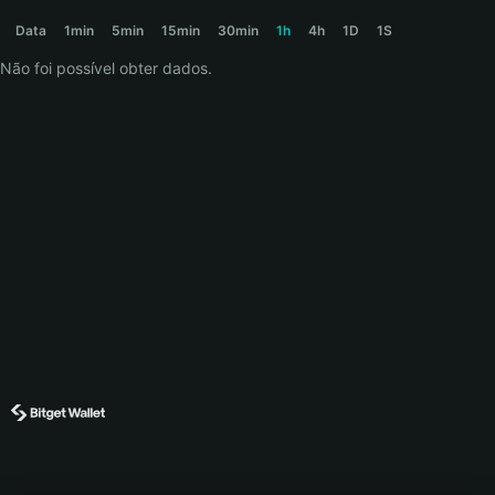
THEKID Price Chart
Data
1min
5min
15min
30min
1h
4h
1D
1S
Não foi possível obter dados.