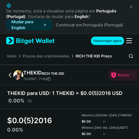
English
日本語
De momento, está a visualizar esta página em
Português
(Portugal)
. Gostaria de mudar para
English
?
Tiếng Việt
Mudar para
Continuar em Português (Portugal)
Русский
English
Español (Latinoamérica)
Türkçe
Descarregar agora
Italiano
Français
Início
Preços das criptomoedas
RICH THE KID
Preço
Deutsch
简体中文
THEKID
RICH THE KID
Riscos
繁體中文
7pxKM7...7x8q
Português (Portugal)
Bahasa Indonesia
THEKID para USD:
1 THEKID = $0.0{5}2016 USD
ภาษาไทย
0.00%
1D
हिन्दी
বাংলা
Máximo (24h)
Vol. (24h) (THEKID)
$
0.0{5}2016
Español
$
0.00
--
Mínimo (24h)
Vol. (24h)
(USDT)
0.00%
Português (Brasil)
$
0.00
--
Español (Argentina)