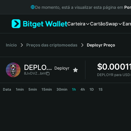
English
De momento, está a visualizar esta página em
Por
日本語
Tiếng Việt
Carteira
Cartão
Swap
Ear
Русский
Español (Latinoamérica)
Türkçe
Italiano
Início
Preços das criptomoedas
Deployr
Preço
Français
Deutsch
$
0.0001
DEPLOYR
简体中文
Deployr
繁體中文
8JvDVZ...brrr
DEPLOYR para USD:
Português (Portugal)
DEPLOYR Price Chart
Bahasa Indonesia
Data
1min
5min
15min
30min
1h
4h
1D
1S
ภาษาไทย
हिन्दी
বাংলা
Español
Português (Brasil)
Español (Argentina)