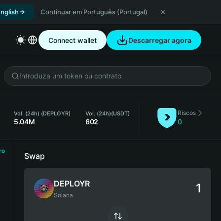
nglish
Continuar em Português (Portugal)
Connect wallet
Descarregar agora
Riscos
Vol. (24h) (DEPLOYR)
Vol. (24h)
(USDT)
5.04M
602
0
ro
Swap
DEPLOYR
Solana