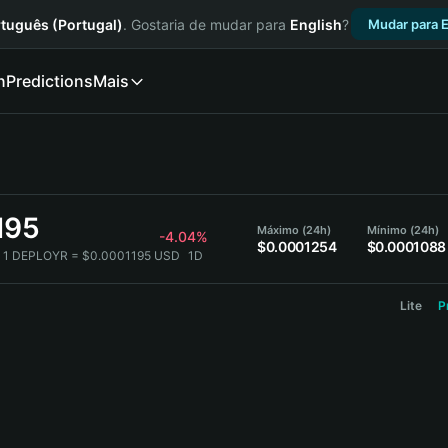
tuguês (Portugal)
. Gostaria de mudar para
English
?
Mudar para E
n
Predictions
Mais
195
Máximo (24h)
Mínimo (24h)
-4.04%
$0.0001254
$0.0001088
1 DEPLOYR = $0.0001195 USD
1D
Lite
P