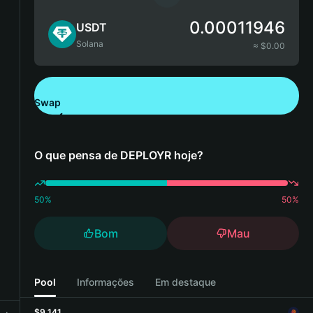
0.00011946
USDT
Solana
≈ $
0.00
Swap
Descarregue a Bitget Wallet
O que pensa de DEPLOYR hoje?
50
%
50
%
Bom
Mau
Pool
Informações
Em destaque
$9,141