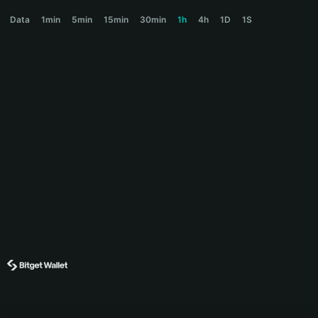
CRYPTOBROS Price Chart
Data
1min
5min
15min
30min
1h
4h
1D
1S