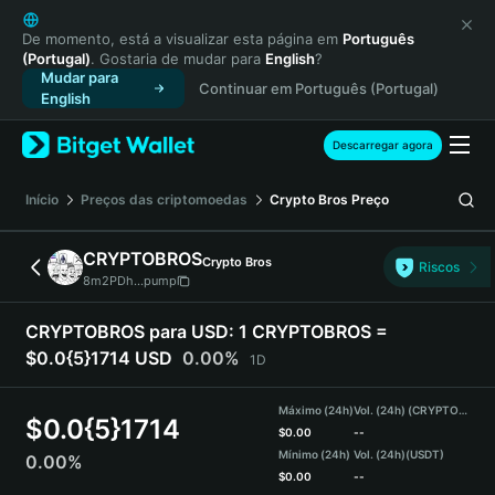
English
日本語
De momento, está a visualizar esta página em
Português
(Portugal)
. Gostaria de mudar para
English
?
Tiếng Việt
Mudar para
Continuar em Português (Portugal)
Русский
English
Español (Latinoamérica)
Türkçe
Descarregar agora
Italiano
Français
Início
Preços das criptomoedas
Crypto Bros
Preço
Deutsch
简体中文
CRYPTOBROS
Crypto Bros
Riscos
繁體中文
8m2PDh...pump
Português (Portugal)
Bahasa Indonesia
CRYPTOBROS para USD:
1 CRYPTOBROS =
ภาษาไทย
$0.0{5}1714 USD
0.00%
1D
हिन्दी
বাংলা
Máximo (24h)
Vol. (24h) (CRYPTOBROS)
$
0.0{5}1714
Español
$
0.00
--
Mínimo (24h)
Vol. (24h)
(USDT)
0.00%
Português (Brasil)
$
0.00
--
Español (Argentina)